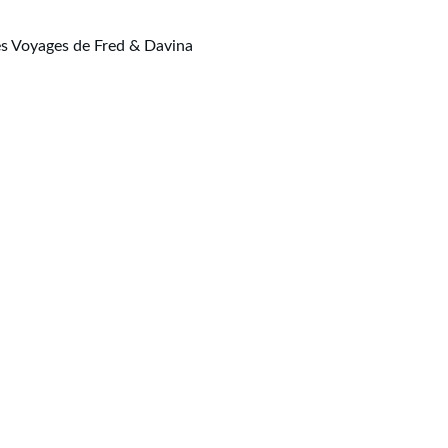
es Voyages de Fred & Davina
déménagé
respirax
Anima Concept